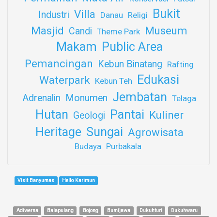
Bukit
Villa
Industri
Danau
Religi
Masjid
Museum
Candi
Theme Park
Makam
Public Area
Pemancingan
Kebun Binatang
Rafting
Edukasi
Waterpark
Kebun Teh
Jembatan
Adrenalin
Monumen
Telaga
Hutan
Pantai
Kuliner
Geologi
Heritage
Sungai
Agrowisata
Budaya
Purbakala
Visit Banyumas
Hello Karimun
Adiwerna
Balapulang
Bojong
Bumijawa
Dukuhturi
Dukuhwaru