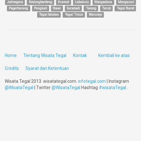
Jatinegara
Kedungbanteng
Kramat
Lebaksiu
Margadana
Margasari
Pagerbarang
Pangkah
Slawi
Suradadi
Talang
Tarub
Tegal Barat
Tegal Selatan
Tegal Timur
Warurejo
Home
Tentang Wisata Tegal
Kontak
Kembali ke atas
Credits
Syarat dan Ketentuan
Wisata Tegal 2013. wisatategal.com.
infotegal.com
| Instagram
@WisataTegal
| Twitter
@WisataTegal
Hashtag
#wisataTegal
.