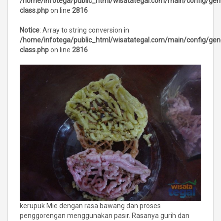
/home/infotega/public_html/wisatategal.com/main/config/gen
class.php
on line
2816
Notice
: Array to string conversion in
/home/infotega/public_html/wisatategal.com/main/config/gen
class.php
on line
2816
kerupuk Mie dengan rasa bawang dan proses
penggorengan menggunakan pasir. Rasanya gurih dan