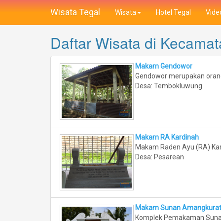
Wisata Tegal
Wisata
Hotel Tegal
Vide
Daftar Wisata di Kecama
Makam Gendowor
Gendowor merupakan orang
Desa: Tembokluwung
Makam RA Kardinah
Makam Raden Ayu (RA) Kard
Desa: Pesarean
Makam Sunan Amangkurat 
Komplek Pemakaman Sunan A