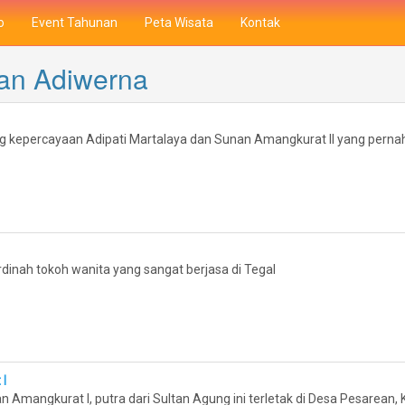
o
Event Tahunan
Peta Wisata
Kontak
tan Adiwerna
 kepercayaan Adipati Martalaya dan Sunan Amangkurat II yang pern
inah tokoh wanita yang sangat berjasa di Tegal
I
mangkurat I, putra dari Sultan Agung ini terletak di Desa Pesarean,