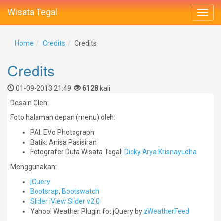
Wisata Tegal
Home
Credits
Credits
Credits
01-09-2013 21:49
6128
kali
Desain Oleh:
Foto halaman depan (menu) oleh:
PAI: EVo Photograph
Batik: Anisa Pasisiran
Fotografer Duta Wisata Tegal:
Dicky Arya Krisnayudha
Menggunakan:
jQuery
Bootsrap
,
Bootswatch
Slider iView Slider v2.0
Yahoo! Weather Plugin fot jQuery by
zWeatherFeed