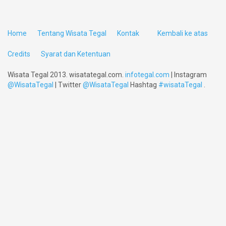
Home
Tentang Wisata Tegal
Kontak
Kembali ke atas
Credits
Syarat dan Ketentuan
Wisata Tegal 2013. wisatategal.com.
infotegal.com
| Instagram
@WisataTegal
| Twitter
@WisataTegal
Hashtag
#wisataTegal
.