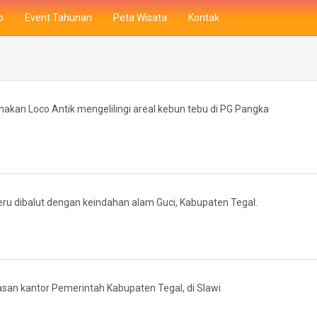
o
Event Tahunan
Peta Wisata
Kontak
akan Loco Antik mengelilingi areal kebun tebu di PG Pangka
seru dibalut dengan keindahan alam Guci, Kabupaten Tegal.
san kantor Pemerintah Kabupaten Tegal, di Slawi