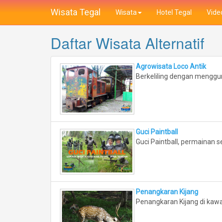
Wisata Tegal
Wisata
Hotel Tegal
Vide
Daftar Wisata Alternatif
Agrowisata Loco Antik
Berkeliling dengan menggun
Guci Paintball
Guci Paintball, permainan 
Penangkaran Kijang
Penangkaran Kijang di kawa