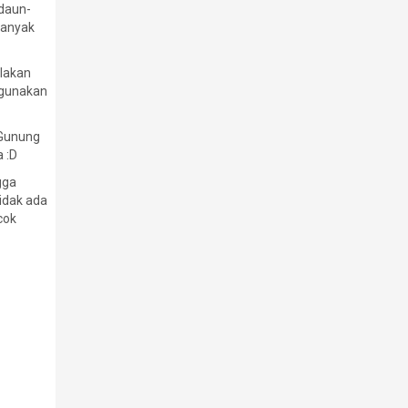
 daun-
banyak
ulakan
ggunakan
 Gunung
a :D
gga
Tidak ada
cok