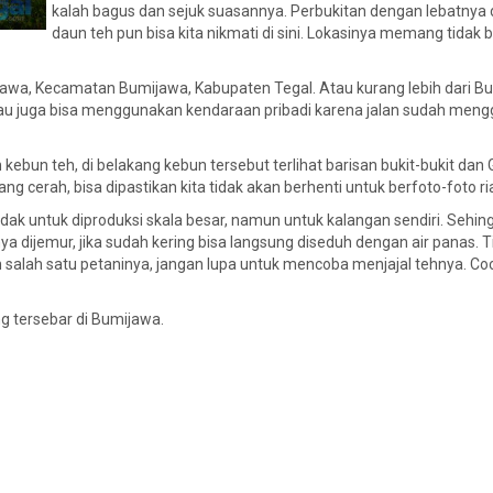
kalah bagus dan sejuk suasannya. Perbukitan dengan lebatnya
daun teh pun bisa kita nikmati di sini. Lokasinya memang tidak 
ijawa, Kecamatan Bumijawa, Kabupaten Tegal. Atau kurang lebih dari B
i atau juga bisa menggunakan kendaraan pribadi karena jalan sudah men
 kebun teh, di belakang kebun tersebut terlihat barisan bukit-bukit dan
ng cerah, bisa dipastikan kita tidak akan berhenti untuk berfoto-foto ri
 tidak untuk diproduksi skala besar, namun untuk kalangan sendiri. Sehin
a dijemur, jika sudah kering bisa langsung diseduh dengan air panas. 
salah satu petaninya, jangan lupa untuk mencoba menjajal tehnya. Co
ng tersebar di Bumijawa.