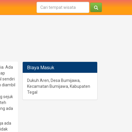
Biaya Masuk
ia. Ada
iap
 sendiri
Dukuh Aren, Desa Bumijawa,
n diambil
Kecamatan Bumijawa, Kabupaten
Tegal
g sejuk
 teh
ang ada
ga ada
tidak