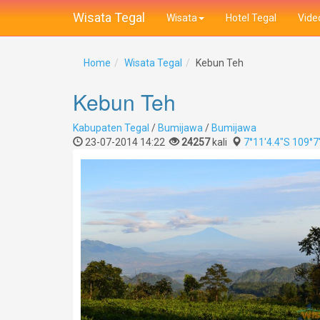
Wisata Tegal
Wisata
Hotel Tegal
Vide
Home
Wisata Tegal
Kebun Teh
Kebun Teh
Kabupaten Tegal
/
Bumijawa
/
Bumijawa
23-07-2014 14:22
24257
kali
7°11'4.4"S 109°7