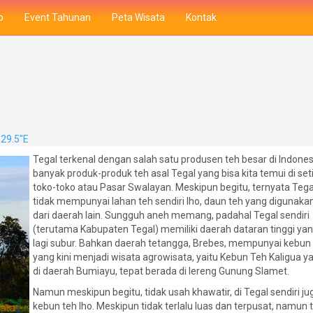
o
Event Tahunan
Peta Wisata
Kontak
'29.5"E
Tegal terkenal dengan salah satu produsen teh besar di Indones
banyak produk-produk teh asal Tegal yang bisa kita temui di set
toko-toko atau Pasar Swalayan. Meskipun begitu, ternyata Tegal
tidak mempunyai lahan teh sendiri lho, daun teh yang digunaka
dari daerah lain. Sungguh aneh memang, padahal Tegal sendiri
(terutama Kabupaten Tegal) memiliki daerah dataran tinggi yan
lagi subur. Bahkan daerah tetangga, Brebes, mempunyai kebun
yang kini menjadi wisata agrowisata, yaitu Kebun Teh Kaligua y
di daerah Bumiayu, tepat berada di lereng Gunung Slamet.
Namun meskipun begitu, tidak usah khawatir, di Tegal sendiri ju
kebun teh lho. Meskipun tidak terlalu luas dan terpusat, namun 