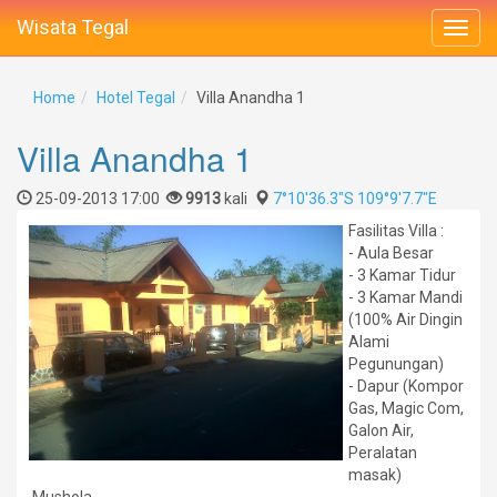
Wisata Tegal
Home
Hotel Tegal
Villa Anandha 1
Villa Anandha 1
25-09-2013 17:00
9913
kali
7°10'36.3"S 109°9'7.7"E
Fasilitas Villa :
- Aula Besar
- 3 Kamar Tidur
- 3 Kamar Mandi
(100% Air Dingin
Alami
Pegunungan)
- Dapur (Kompor
Gas, Magic Com,
Galon Air,
Peralatan
masak)