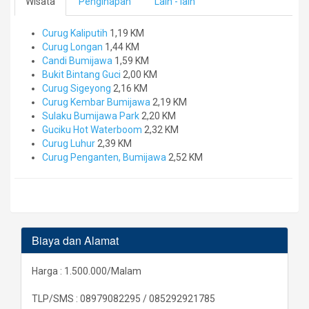
Wisata
Penginapan
Lain - lain
Curug Kaliputih
1,19 KM
Curug Longan
1,44 KM
Candi Bumijawa
1,59 KM
Bukit Bintang Guci
2,00 KM
Curug Sigeyong
2,16 KM
Curug Kembar Bumijawa
2,19 KM
Sulaku Bumijawa Park
2,20 KM
Guciku Hot Waterboom
2,32 KM
Curug Luhur
2,39 KM
Curug Penganten, Bumijawa
2,52 KM
Biaya dan Alamat
Harga : 1.500.000/Malam
TLP/SMS : 08979082295 / 085292921785