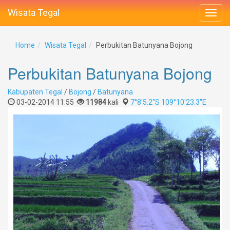
Wisata Tegal
Home
Wisata Tegal
Perbukitan Batunyana Bojong
Perbukitan Batunyana Bojong
Kabupaten Tegal
/
Bojong
/
Batunyana
03-02-2014 11:55
11984
kali
7°8'5.2"S 109°10'23.3"E