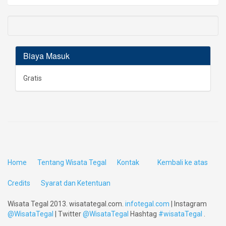
Biaya Masuk
Gratis
Home
Tentang Wisata Tegal
Kontak
Kembali ke atas
Credits
Syarat dan Ketentuan
Wisata Tegal 2013. wisatategal.com.
infotegal.com
| Instagram
@WisataTegal
| Twitter
@WisataTegal
Hashtag
#wisataTegal
.