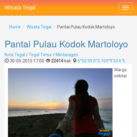
Wisata Tegal
Home
Wisata Tegal
Pantai Pulau Kodok Martoloyo
Pantai Pulau Kodok Martoloyo
Kota Tegal
/
Tegal Timur
/
Mintaragen
30-05-2015 17:00
22414
kali
6°50'39.0"S 109°9'33.6"E
Warga
sekitar