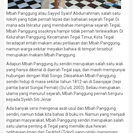
Mbah Panggung atau Sayyid Syarif Abdurrahman, salah satu
tokoh yang tidak pernah lepas dari bahasan sejarah Tegal. Di
mana ada literatur yang membahas mengenai sejarah Tegal,
Mbah Panggung sosoknya hampir tidak pernah terlewatkan. Di
Kelurahan Panggung, Kecamatan Tegal Timur, Kota Tegal
teradapat entah makam atau petilasan dari Mbah Panggung,
namun warga sekitar meyakin bahwa di tempat tersebut
merupakan makam Mbah Panggung.
Adapun Mbah Panggung itu sendiri merupakan salah satu wali
yang hanya dikenal di daerah Tegal saja, dan masih mempunyai
hubungan dengan Wali Songo. Dikisahkan Mbah Panggung
sendiri hidup di masa sekitar tahun 1812-an di Sawojajar (tepi
pantai barat Sungai Pemali) (Su'ud, 2003). Beliau merupakan
ulama yang menurut sejarah, Mbah Panggung pernah berguru
kepada Syekh Siti Jenar.
Ada banyak versi mengenai asal-usul dari Mbah Panggung
sendiri, namun tidak kita bahas di buku ini. Namun yang menjadi
ingatan masyarakat, Mbah Panggung sendiri merupakan salah
satu ulama penting di Tegal yang memiliki dua hewan
peliharaan Iman dan Taukhid (Tokid) yang selalu menemani