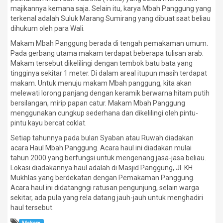
majikannya kemana saja. Selain itu, karya Mbah Panggung yang
terkenal adalah Suluk Marang Sumirang yang dibuat saat beliau
dihukum oleh para Wali.
Makam Mbah Panggung berada di tengah pemakaman umum.
Pada gerbang utama makam terdapat beberapa tulisan arab.
Makam tersebut dikelilingi dengan tembok batu bata yang
tingginya sekitar 1 meter. Di dalam areal itupun masih terdapat
makam. Untuk menuju makam Mbah panggung, kita akan
melewati lorong panjang dengan keramik berwarna hitam putih
bersilangan, mirip papan catur. Makam Mbah Panggung
menggunakan cungkup sederhana dan dikelilingi oleh pintu-
pintu kayu bercat coklat.
Setiap tahunnya pada bulan Syaban atau Ruwah diadakan
acara Haul Mbah Panggung. Acara haul ini diadakan mulai
tahun 2000 yang berfungsi untuk mengenang jasa-jasa beliau.
Lokasi diadakannya haul adalah di Masjid Panggung, Jl. KH
Mukhlas yang berdekatan dengan Pemakaman Panggung.
Acara haul ini didatangngi ratusan pengunjung, selain warga
sekitar, ada pula yang rela datang jauh-jauh untuk menghadiri
haul tersebut.