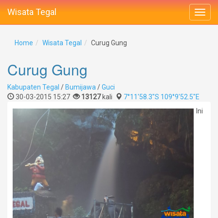
Wisata Tegal
Home
Wisata Tegal
Curug Gung
Curug Gung
Kabupaten Tegal
/
Bumijawa
/
Guci
30-03-2015 15:27
13127
kali
7°11'58.3"S 109°9'52.5"E
Ini