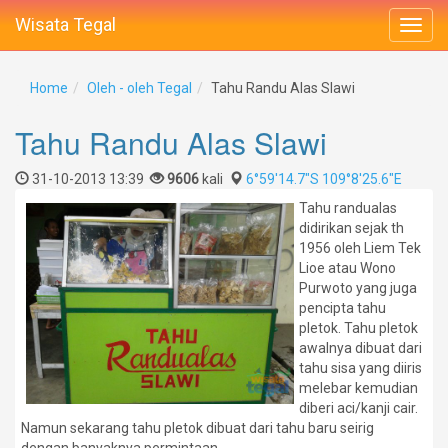
Wisata Tegal
Home
Oleh - oleh Tegal
Tahu Randu Alas Slawi
Tahu Randu Alas Slawi
31-10-2013 13:39
9606
kali
6°59'14.7"S 109°8'25.6"E
Tahu randualas
didirikan sejak th
1956 oleh Liem Tek
Lioe atau Wono
Purwoto yang juga
pencipta tahu
pletok. Tahu pletok
awalnya dibuat dari
tahu sisa yang diiris
melebar kemudian
diberi aci/kanji cair.
Namun sekarang tahu pletok dibuat dari tahu baru seirig