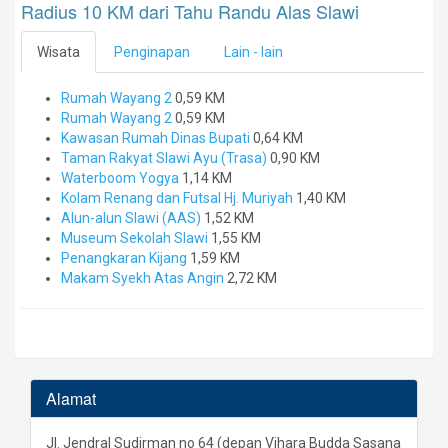
Radius 10 KM dari Tahu Randu Alas Slawi
Wisata
Penginapan
Lain - lain
Rumah Wayang 2
0,59 KM
Rumah Wayang 2
0,59 KM
Kawasan Rumah Dinas Bupati
0,64 KM
Taman Rakyat Slawi Ayu (Trasa)
0,90 KM
Waterboom Yogya
1,14 KM
Kolam Renang dan Futsal Hj. Muriyah
1,40 KM
Alun-alun Slawi (AAS)
1,52 KM
Museum Sekolah Slawi
1,55 KM
Penangkaran Kijang
1,59 KM
Makam Syekh Atas Angin
2,72 KM
Alamat
Jl. Jendral Sudirman no 64 (depan Vihara Budda Sasana