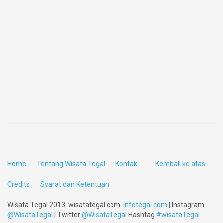
Home
Tentang Wisata Tegal
Kontak
Kembali ke atas
Credits
Syarat dan Ketentuan
Wisata Tegal 2013. wisatategal.com.
infotegal.com
| Instagram
@WisataTegal
| Twitter
@WisataTegal
Hashtag
#wisataTegal
.