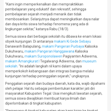
"Kami ingin memperkenalkan dan mempraktikkan
pembelajaran yang edukatif dan rekreatif, sehingga
pembelajaran sejarah menjadi menarik dan tidak
membosankan. Selanjutnya dapat meningkatkan daya nalar
dan daya kritis siswa terhadap fenomena yang ada di
lingkungan sekitar," katanya Rabu (18/3).
Semua siswa dari berbagai sekolah itu dibawa ke enam lokasi
obyek kunjungan. Di antaranya
makam Ki Gede Sebayu
Danawarih Balapulang,
makam Pangeran Purbaya
Kalisoka
Dukuhwaru,
makam Pangeran Hanggawana
Kalisoka
Dukuhwaru,
makam Suroponolawen
Pagiyanten Adiwerna,
makam Amangkurat I
Tegalwangi Adiwerna, dan
museum
sekolah
. "Ini adalah langkah riil kami dalam upaya
memperkokoh kebangsaan dan integrasi bangsa melalui
kunjungan terhadap peninggalan sejarah," ungkapnya.
Penggalian sejarah dan budaya daerah, kata dia, wajib dipahami
oleh pelajar. Hal itu sebagai pembentukan karakter jati diri
masyarakat Kabupaten Tegal. Usai mengikuti lawatan sejarah,
semua siswa diwajibkan membuat karya ilmiah dan
diperlombakan di tingkat kabupaten.
"Pemenang di tingkat kabupaten akan kami kirim ke tingkat