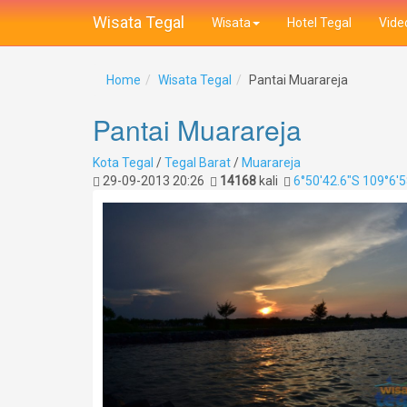
Wisata Tegal
Wisata
Hotel Tegal
Vide
Home
Wisata Tegal
Pantai Muarareja
Pantai Muarareja
Kota Tegal
/
Tegal Barat
/
Muarareja
29-09-2013 20:26
14168
kali
6°50'42.6"S 109°6'5