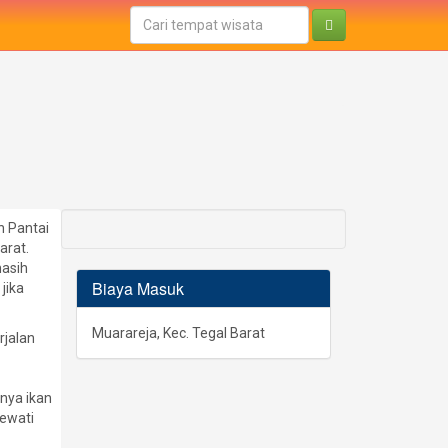
h Pantai
arat.
masih
Biaya Masuk
jika
Muarareja, Kec. Tegal Barat
rjalan
knya ikan
lewati